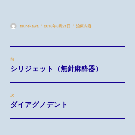
投
tsunekawa
投
2018年8月21日
カ
治療内容
稿
稿
テ
者
日:
ゴ
リ
ー
投
前
稿
シリジェット（無針麻酔器）
過
去
ナ
の
ビ
投
次
稿:
ゲ
ダイアグノデント
次
の
ー
投
シ
稿: