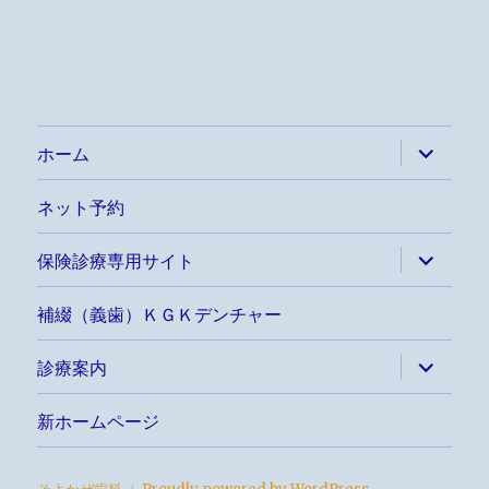
ョ
ン
サ
ホーム
ブ
メ
ニ
ネット予約
ュ
ー
を
サ
保険診療専用サイト
展
ブ
開
メ
ニ
補綴（義歯）ＫＧＫデンチャー
ュ
ー
を
サ
診療案内
展
ブ
開
メ
ニ
新ホームページ
ュ
ー
を
展